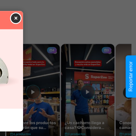
×
Reportar error