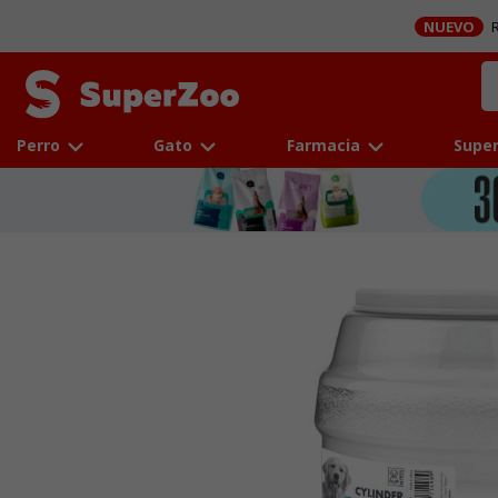
NUEVO
R
Perro
Gato
Farmacia
Super