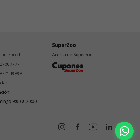
SuperZoo
perzoo.cl
Acerca de Superzoo
27607777
972149999
cias
nción:
ingo 9:00 a 20:00.