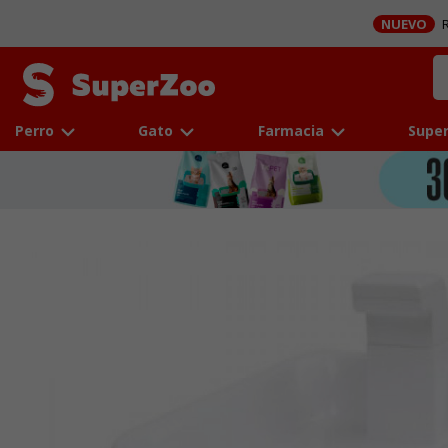
NUEVO
R
Perro
Gato
Farmacia
Super