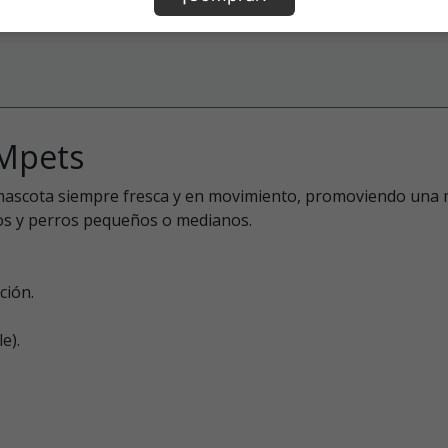
 Mpets
ascota siempre fresca y en movimiento, promoviendo una mej
tos y perros pequeños o medianos.
ción.
e).