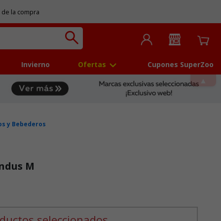
 de la compra
Invierno
Ofertas
Cupones SuperZoo
os y Bebederos
Indus M
ductos seleccionados.