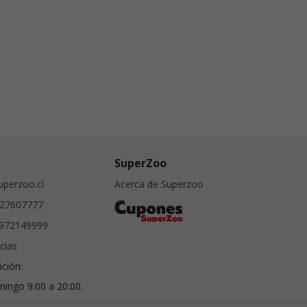
SuperZoo
perzoo.cl
Acerca de Superzoo
27607777
972149999
cias
nción:
ingo 9:00 a 20:00.