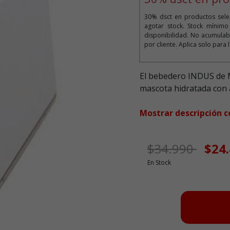
30% dsct en productos selec
agotar stock. Stock mínim
disponibilidad. No acumula
por cliente. Aplica solo para 
El bebedero INDUS de 
mascota hidratada con a
Mostrar descripción 
Precio de ofer
a
$34.990
$24
En Stock