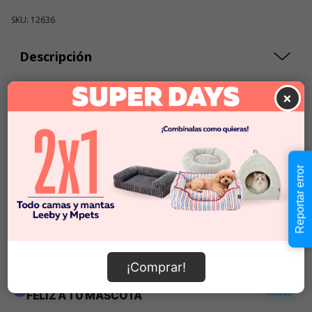
SKU: 12636
Descripción
×
$49.990
Cantidad:
En Stock
-
+
Reportar error
Añadir al carrito
Información de envío
¡Comprar!