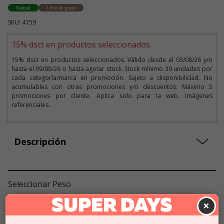
Natural
Libre de grano
SKU: 4159
15% dsct en productos seleccionados.
15% dsct en productos seleccionados. Válido desde el 03/08/26 y/o
hasta el 09/08/26 o hasta agotar stock. Stock mínimo 30 unidades por
cada categoría/marca en promoción. Sujeto a disponibilidad. No
acumulables con otras promociones y/o descuentos. Máximo 5
promociones por cliente. Aplica solo para la web. Imágenes
referenciales.
Descripción
Seleccionar Peso
×
11,3 KG
$86.990
$73.941
$6430
x KG