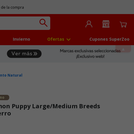
 de la compra
Invierno
Ofertas
Cupones SuperZoo
nto Natural
ano
mon Puppy Large/Medium Breeds
erro