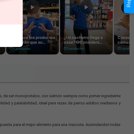
ás, de ser monoproteíco, con salmón siempre como primer ingrediente
ilidad y palatabilidad, ideal para razas de perros adultos medianos y
 propuesta para el mejor alimento para una mascota. Acumulandon todas