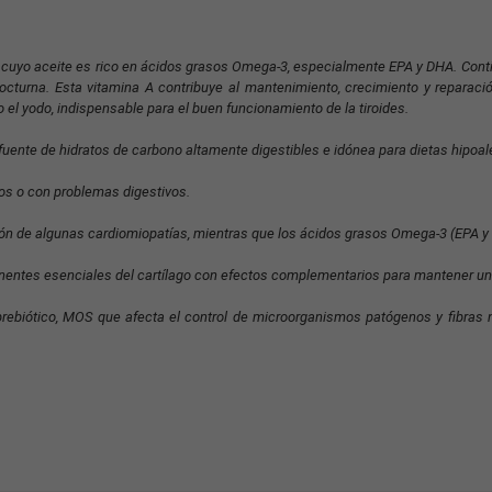
co cuyo aceite es rico en ácidos grasos Omega-3, especialmente EPA y DHA. Conti
 nocturna. Esta vitamina A contribuye al mantenimiento, crecimiento y reparaci
 el yodo, indispensable para el buen funcionamiento de la tiroides.
uente de hidratos de carbono altamente digestibles e idónea para dietas hipoal
cos o con problemas digestivos.
ión de algunas cardiomiopatías, mientras que los ácidos grasos Omega-3 (EPA y 
entes esenciales del cartílago con efectos complementarios para mantener una
ebiótico, MOS que afecta el control de microorganismos patógenos y fibras na