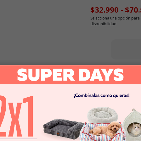
$32.990
-
$70
Selecciona una opción para 
disponibilidad