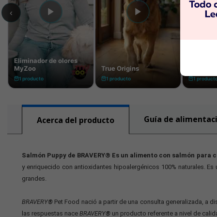
Guía de alimentac
Acerca del producto
Salmón Puppy de BRAVERY®
Es un alimento con salmón para 
y enriquecido con antioxidantes hipoalergénicos 100% naturales. Es u
grandes.
BRAVERY
®
Pet Food nació a partir de una consulta generalizada, a 
las respuestas nace
BRAVERY
®
un producto referente a nivel de cal