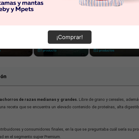
¡Comprar!
ión
cachorros de razas medianas y grandes.
Libre de grano y cereales, adem
na receta que se encuentra un elevado contenido de proteínas, alta digestib
distribuidores y consumidores finales, en la que se preguntaba cuál sería su
idad en el segmento super Premium.