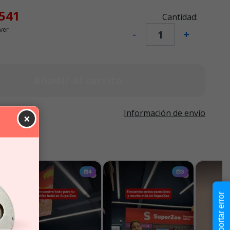
.541
Cantidad:
ver
-
+
Añadir al carrito
Información de envío
×
Reportar error