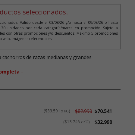
 5
ductos seleccionados.
cionados. Válido desde el 03/08/26 y/o hasta el 09/08/26 o hasta
o 30 unidades por cada categoría/marca en promoción. Sujeto a
bles con otras promociones y/o descuentos. Máximo 5 promociones
 la web. Imágenes referenciales.
 cachorros de razas medianas y grandes
completa ↓
$33.591
$82.990
$70.541
x KG
$13.746
$32.990
x KG