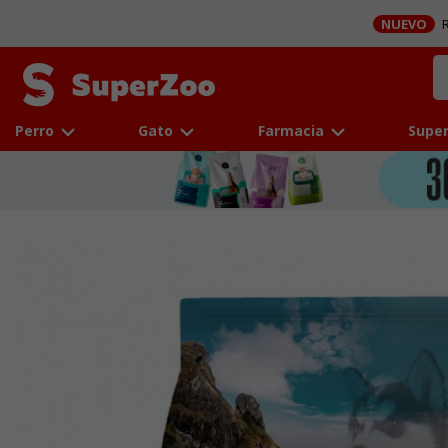
NUEVO
R
Perro
Gato
Farmacia
Super