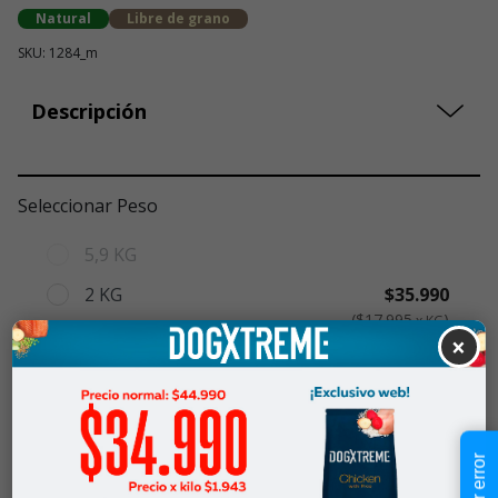
Natural
Libre de grano
SKU: 1284_m
Descripción
Seleccionar Peso
5,9 KG
2 KG
$35.990
$17.995
x KG
×
10,7 KG
$119.990
$10.434
x KG
$35.990
-
$119.990
Cantidad:
Selecciona una opción para ver