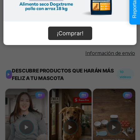
Reportar error
-
+
disponibilidad
Añadir al carrito
¡Comprar!
Información de envío