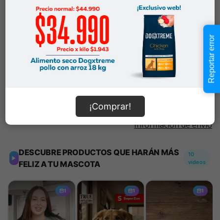
$2.990
Cantidad:
Reportar error
En Stock
-
+
Añadir al carrito
¡Comprar!
Información de envío