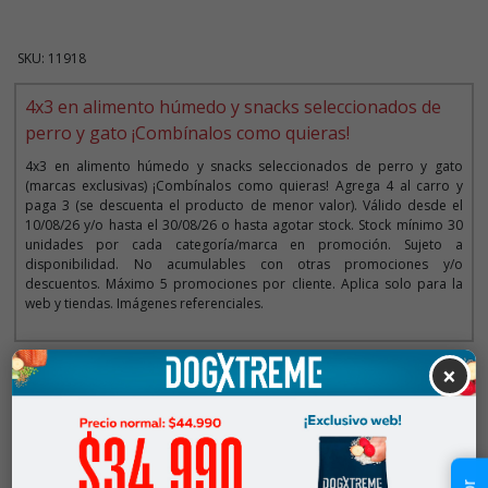
SKU: 11918
4x3 en alimento húmedo y snacks seleccionados de
perro y gato ¡Combínalos como quieras!
4x3 en alimento húmedo y snacks seleccionados de perro y gato
(marcas exclusivas) ¡Combínalos como quieras! Agrega 4 al carro y
paga 3 (se descuenta el producto de menor valor). Válido desde el
10/08/26 y/o hasta el 30/08/26 o hasta agotar stock. Stock mínimo 30
unidades por cada categoría/marca en promoción. Sujeto a
disponibilidad. No acumulables con otras promociones y/o
descuentos. Máximo 5 promociones por cliente. Aplica solo para la
web y tiendas. Imágenes referenciales.
×
Descripción
$2.990
Cantidad:
En Stock