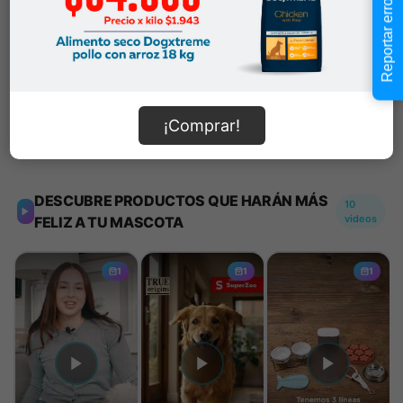
Reportar error
-
+
Añadir al carrito
¡Comprar!
Información de envío