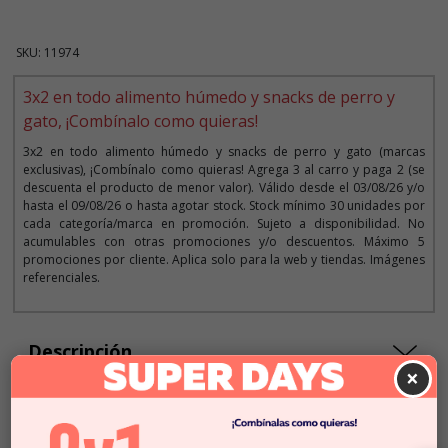
SKU: 11974
3x2 en todo alimento húmedo y snacks de perro y
gato, ¡Combínalo como quieras!
3x2 en todo alimento húmedo y snacks de perro y gato (marcas
exclusivas), ¡Combínalo como quieras! Agrega 3 al carro y paga 2 (se
descuenta el producto de menor valor). Válido desde el 03/08/26 y/o
hasta el 09/08/26 o hasta agotar stock. Stock mínimo 30 unidades por
cada categoría/marca en promoción. Sujeto a disponibilidad. No
acumulables con otras promociones y/o descuentos. Máximo 5
promociones por cliente. Aplica solo para la web y tiendas. Imágenes
referenciales.
Descripción
×
$3.490
Cantidad:
En Stock