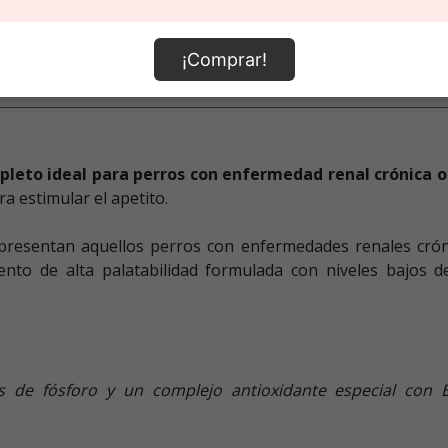
¡Comprar!
nal
leto ideal para perros con enfermedad renal crónica o 
a estimular el apetito.
presentan aquellos perros con enfermedades renales cróni
imento de alta palatabilidad formulada con niveles bajos 
os de fósforo y un complejo antioxidante especial co