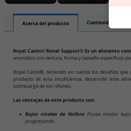
Contenido nutricio
Acerca del producto
Royal Canin® Renal Support® Es un alimento comp
aromático con textura, forma y tamaño específicos par
Royal Canin®, teniendo en cuenta los desafíos que 
producto de esta insuficiencia, desarrolló este al
sobrecarga de los riñones.
Las ventajas de este producto son:
Bajos niveles de fósforo
Posee niveles baj
progresando.