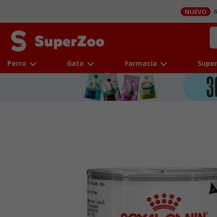
NUEVO
R
Perro
Gato
Farmacia
Super