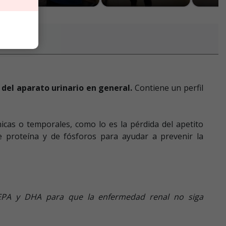
del aparato urinario en general
.
Contiene un perfil
cas o temporales, como lo es la pérdida del apetito
de proteína y de fósforos para ayudar a prevenir la
n EPA y DHA para que la enfermedad renal no siga