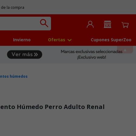
 de la compra
Invierno
Ofertas
Cupones SuperZoo
entos húmedos
mento Húmedo Perro Adulto Renal