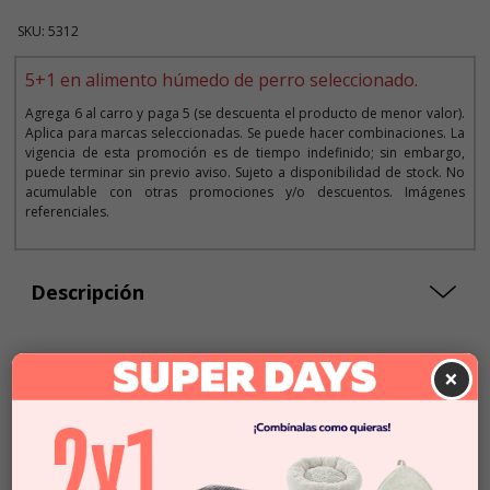
SKU: 5312
5+1 en alimento húmedo de perro seleccionado.
Agrega 6 al carro y paga 5 (se descuenta el producto de menor valor).
Aplica para marcas seleccionadas. Se puede hacer combinaciones. La
vigencia de esta promoción es de tiempo indefinido; sin embargo,
puede terminar sin previo aviso. Sujeto a disponibilidad de stock. No
acumulable con otras promociones y/o descuentos. Imágenes
referenciales.
Descripción
×
Seleccionar Formato
1 Und.
$3.290
$23.500
x KG