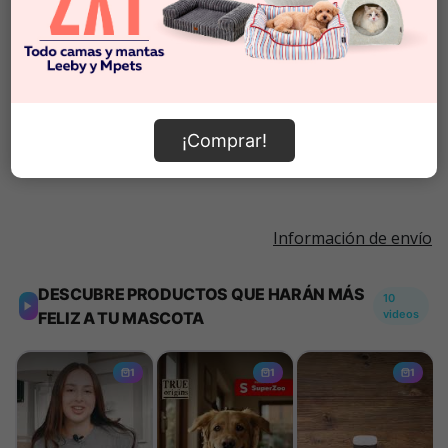
$3.290
Cantidad:
En Stock
-
+
¡Comprar!
Añadir al carrito
Información de envío