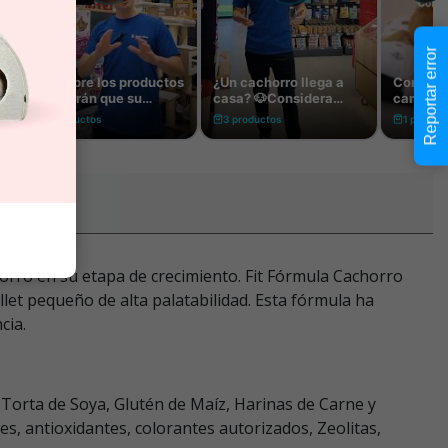
Reportar error
horro en su etapa de crecimiento. Fit Fórmula Cachorro
llet pequeño de alta palatabilidad. Esta fórmula ha
cia.
 Torta de Soya, Glutén de Maíz, Harinas de Carne y
s, antioxidantes, colorantes autorizados, Zeolitas,