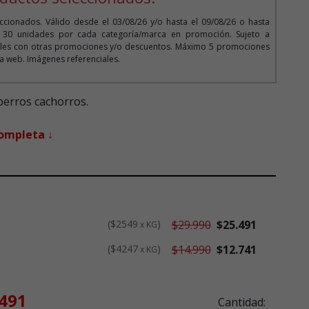
cionados. Válido desde el 03/08/26 y/o hasta el 09/08/26 o hasta
o 30 unidades por cada categoría/marca en promoción. Sujeto a
bles con otras promociones y/o descuentos. Máximo 5 promociones
 la web. Imágenes referenciales.
erros cachorros.
completa ↓
$2549
$29.990
$25.491
x KG
$4247
$14.990
$12.741
x KG
.491
Cantidad: