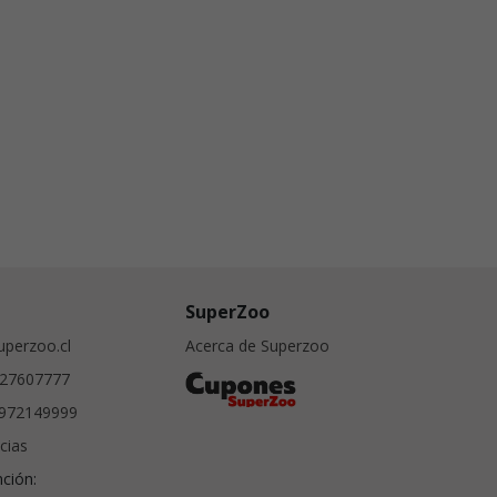
SuperZoo
perzoo.cl
Acerca de Superzoo
27607777
972149999
cias
nción: