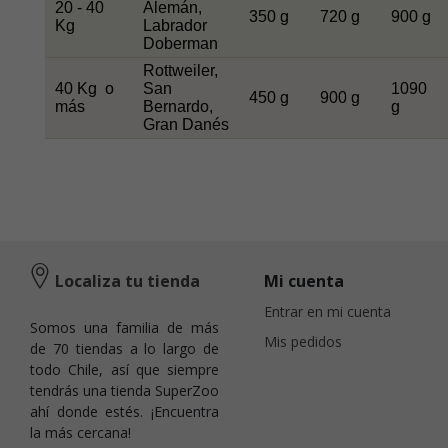
20 - 40
Alemán,
350 g
720 g
900 g
Kg
Labrador
Doberman
Rottweiler,
40 Kg o
San
1090
450 g
900 g
más
Bernardo,
g
Gran Danés
Localiza tu tienda
Mi cuenta
Entrar en mi cuenta
Somos una familia de más
Mis pedidos
de 70 tiendas a lo largo de
todo Chile, así que siempre
tendrás una tienda SuperZoo
ahí donde estés. ¡Encuentra
la más cercana!