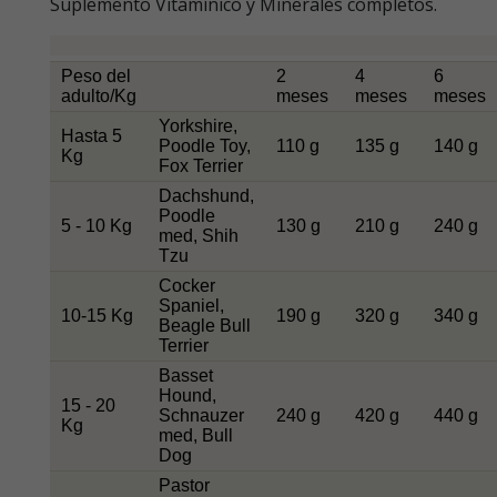
Suplemento Vitamínico y Minerales completos.
Peso del
2
4
6
adulto/Kg
meses
meses
meses
Yorkshire,
Hasta 5
Poodle Toy,
110 g
135 g
140 g
Kg
Fox Terrier
Dachshund,
Poodle
5 - 10 Kg
130 g
210 g
240 g
med, Shih
Tzu
Cocker
Spaniel,
10-15 Kg
190 g
320 g
340 g
Beagle Bull
Terrier
Basset
Hound,
15 - 20
Schnauzer
240 g
420 g
440 g
Kg
med, Bull
Dog
Pastor