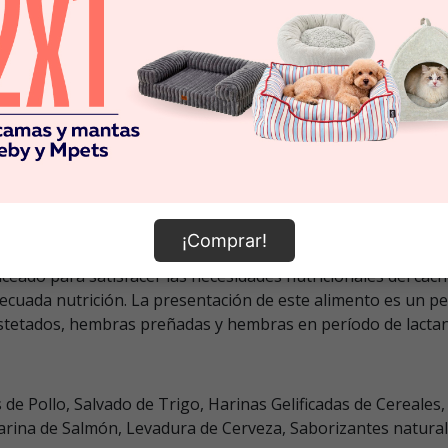
¡Comprar!
eado para satisfacer las necesidades nutricionales del cac
decuada nutrición. La presentación de este alimento es un pe
estetados, hembras preñadas y hembras en período de lactan
e Pollo, Salvado de Trigo, Harinas Gelificadas de Cereales,
arina de Salmón, Levadura de Cerveza, Saborizantes naturale