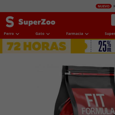
NUEVO
R
Perro
Gato
Farmacia
Super