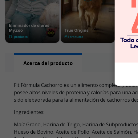
Acerca del producto
Fit Fórmula Cachorro es un alimento completo y balanc
posee altos niveles de proteína y calorías para una a
sido elebaorada para la alimentación de cachorros d
Ingredientes:
Maíz Grano, Harina de Trigo, Harina de Subproductos d
Hueso de Bovino, Aceite de Pollo, Aceite de Salmón, H