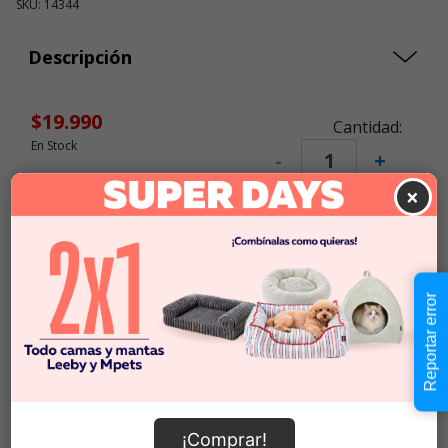
SKU: 14344
Descripción
$19.990
Cantidad:
En Stock
-
+
×
Añadir al carrito
Reportar error
Información de envío
¡Comprar!