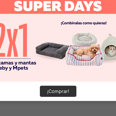
nal
tart
® O
frece una óptima nutrición para cachorros d
 y sanos. Los cachorros de razas grandes pueden tener un c
tapa de desarrollo la inmunidad del cachorro permanecerá b
e última generación que está revolucionando la forma de 
¡Comprar!
as de vida y tamaños de razas, PURINA® PRO PLAN® ofrece f