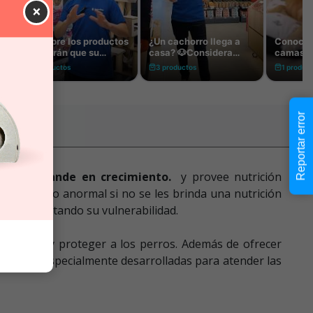
×
Reportar error
e raza grande en crecimiento.
y provee nutrición
recimiento anormal si no se les brinda una nutrición
aja, aumentando su vulnerabilidad.
alimentar y proteger a los perros. Además de ofrecer
órmulas especialmente desarrolladas para atender las