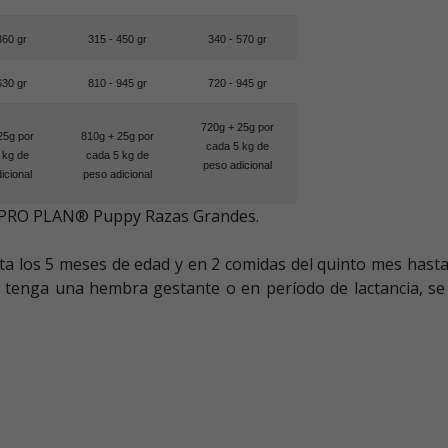
360 gr
315 - 450 gr
340 - 570 gr
630 gr
810 - 945 gr
720 - 945 gr
720g + 25g por
25g por
810g + 25g por
cada 5 kg de
 kg de
cada 5 kg de
peso adicional
icional
peso adicional
e PRO PLAN® Puppy Razas Grandes.
ta los 5 meses de edad y en 2 comidas del quinto mes hast
que tenga una hembra gestante o en período de lactancia