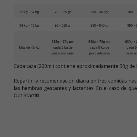
22 kg - 34 kg
70 - 225 gr
200 - 360 gr
180 - 
34 kg - 45 kg
90 - 315 gr
290 - 540 gr
390 - 
315g + 70g por
540g + 70g por
630g + 
Más de 45 Kg
cada 5 kg de
cada 5 kg de
cada 5
peso adicional
peso adicional
peso ad
Cada taza (200ml) contiene aproximadamente 90g d
Repartir la recomendación diaria en tres comidas has
las hembras gestantes y lactantes. En el caso de 
OptiStart®.