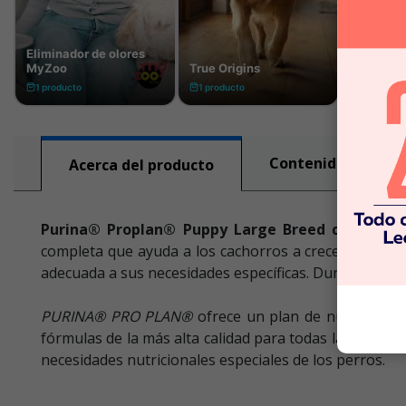
Contenido nutricio
Acerca del producto
Purina® Proplan® Puppy Large Breed con Optis
completa que ayuda a los cachorros a crecer fuertes
adecuada a sus necesidades específicas. Durante la e
PURINA® PRO PLAN®
ofrece un plan de nutrición d
fórmulas de la más alta calidad para todas las etap
necesidades nutricionales especiales de los perros.