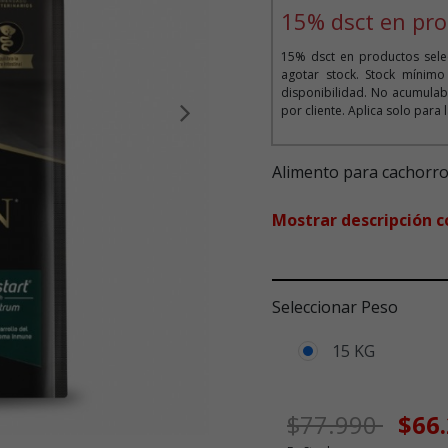
15% dsct en pro
15% dsct en productos selec
agotar stock. Stock mínim
disponibilidad. No acumula
por cliente. Aplica solo para
Siguiente
Alimento para cachorro
Mostrar descripción 
Seleccionar Peso
15 KG
Precio de ofer
a
$77.990
$66