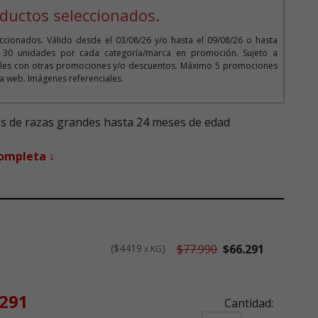
ductos seleccionados.
cionados. Válido desde el 03/08/26 y/o hasta el 09/08/26 o hasta
o 30 unidades por cada categoría/marca en promoción. Sujeto a
bles con otras promociones y/o descuentos. Máximo 5 promociones
 la web. Imágenes referenciales.
s de razas grandes hasta 24 meses de edad
completa ↓
$4419
$77.990
$66.291
x KG
ta desde
.291
Cantidad: