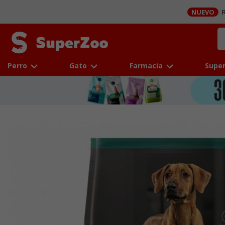
NUEVO
R
Perro
Gato
Farmacia
Super