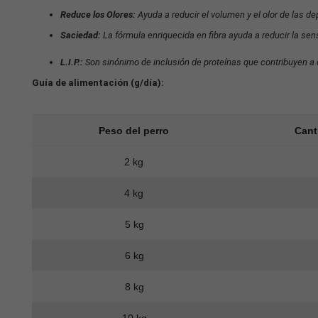
Reduce los Olores:
Ayuda a reducir el volumen y el olor de las de
Saciedad:
La fórmula enriquecida en fibra ayuda a reducir la se
L.I.P.:
Son sinónimo de inclusión de proteínas que contribuyen a q
Guía de alimentación (g/día):
Peso del perro
Cant
2 kg
4 kg
5 kg
6 kg
8 kg