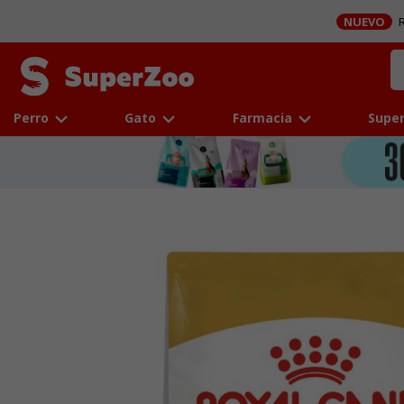
NUEVO
R
Perro
Gato
Farmacia
Super