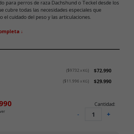
o para perros de raza Dachshund o Teckel desde los
ue cubre todas las necesidades especiales que
 el cuidado del peso y las articulaciones.
completa ↓
$9732
$72.990
x KG
$11.996
$29.990
x KG
.990
Cantidad:
ver
-
+