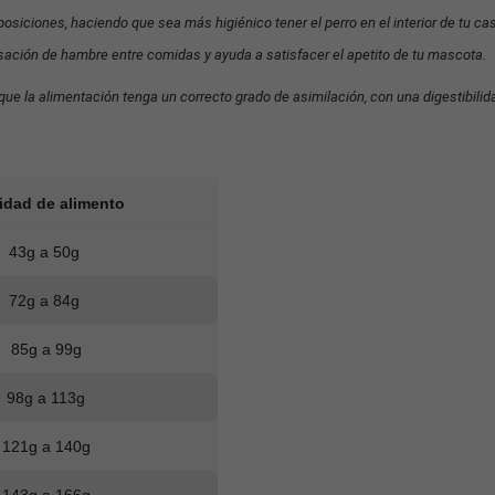
posiciones, haciendo que sea más higiénico tener el perro en el interior de tu ca
nsación de hambre entre comidas y ayuda a satisfacer el apetito de tu mascota.
ue la alimentación tenga un correcto grado de asimilación, con una digestibilida
idad de alimento
43g a 50g
72g a 84g
85g a 99g
98g a 113g
121g a 140g