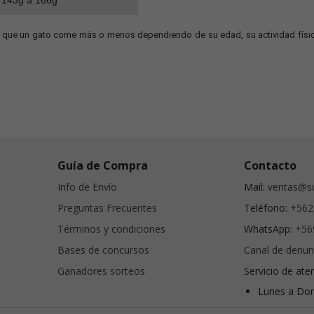
143g a 166g
ta que un gato come más o menos dependiendo de su edad, su actividad física
Guía de Compra
Contacto
Info de Envío
Mail:
ventas@su
Preguntas Frecuentes
Teléfono:
+562
Términos y condiciones
WhatsApp:
+56
Bases de concursos
Canal de denun
Ganadores sorteos
Servicio de ate
Lunes a Dom