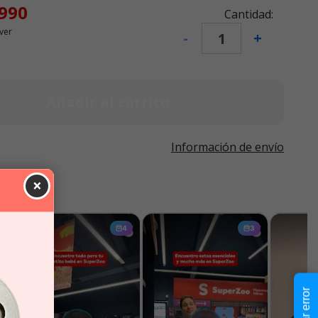
.990
Cantidad:
ver
-
+
Añadir al carrito
Información de envío
×