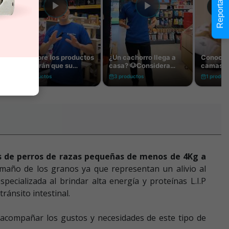
Reportar error
s de perros de razas pequeñas de menos de 4Kg a
amaño de los granos ya que representan un alivio al
cializada al brindar alta energía y proteínas L.I.P
ránsito intestinal.
 acompañar los gustos y necesidades de este tipo de