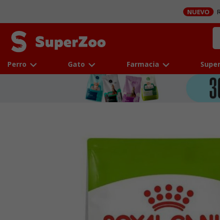
NUEVO
R
Perro
Gato
Farmacia
Super