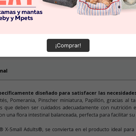
¡Comprar!
nal
pecíficamente diseñado para satisfacer las necesidade
és, Pomerania, Pinscher miniatura, Papillón, gracias al t
 que deben ser cuidados adecuadamente con nutrición espe
 una flora intestinal balanceada, perfecta para facilitar su t
® X-Small Adults®, se convierta en el producto ideal para