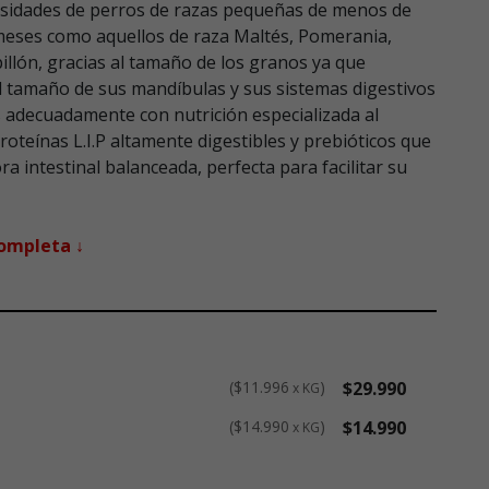
cesidades de perros de razas pequeñas de menos de
 meses como aquellos de raza Maltés, Pomerania,
illón, gracias al tamaño de los granos ya que
al tamaño de sus mandíbulas y sus sistemas digestivos
 adecuadamente con nutrición especializada al
roteínas L.I.P altamente digestibles y prebióticos que
a intestinal balanceada, perfecta para facilitar su
completa ↓
$11.996
$29.990
x KG
$14.990
$14.990
x KG