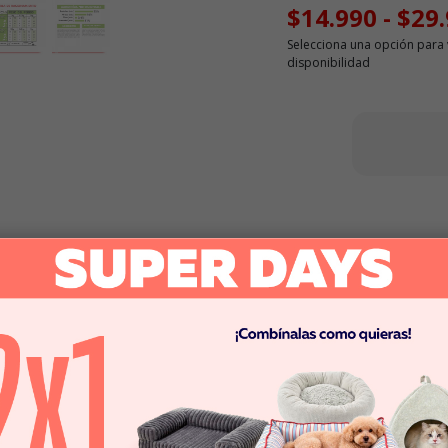
$14.990
-
$29
Selecciona una opción para 
disponibilidad