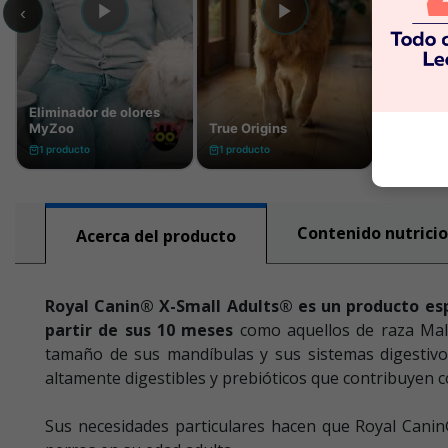
Contenido nutricio
Acerca del producto
Royal Canin® X-Small Adults® es un producto es
partir de sus 10 meses
como aquellos de raza Malt
tamaño de sus mandíbulas y sus sistemas digestivos
altamente digestibles y prebióticos que contribuyen con
Sus necesidades particulares hacen que Royal Canin