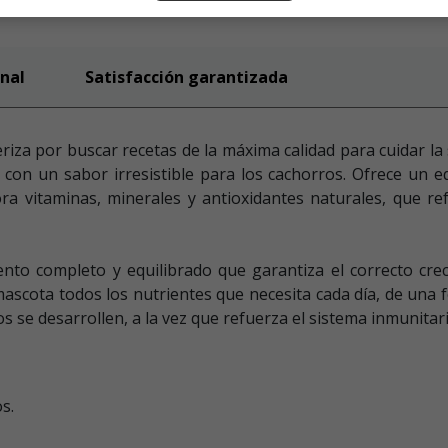
nal
Satisfacción garantizada
riza por buscar recetas de la máxima calidad para cuidar la
 con un sabor irresistible para los cachorros. Ofrece un e
ra vitaminas, minerales y antioxidantes naturales, que r
nto completo y equilibrado que garantiza el correcto crec
ascota todos los nutrientes que necesita cada día, de una f
s se desarrollen, a la vez que refuerza el sistema inmunita
s.