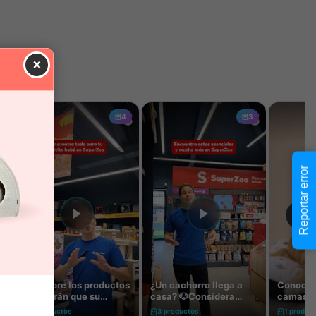
×
Reportar error