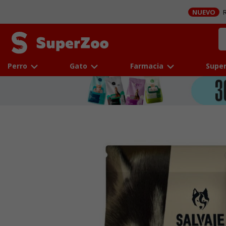
NUEVO
R
Perro
Gato
Farmacia
Super