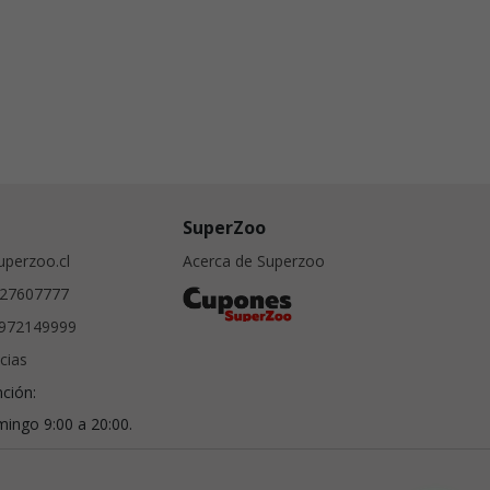
SuperZoo
perzoo.cl
Acerca de Superzoo
27607777
972149999
cias
nción:
ingo 9:00 a 20:00.