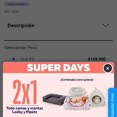
Dieta veterinaria
SKU: 2233
Descripción
Seleccionar Peso
10,8 KG
$169.990
$15.740
x KG
×
$169.990
Cantidad:
En Stock
-
+
Reportar error
Añadir al carrito