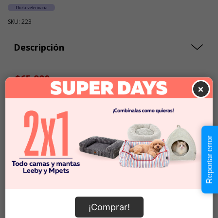
Dieta veterinaria
SKU: 223
Descripción
$65.990
Cantidad:
×
En Stock
-
+
Añadir al carrito
Reportar error
Información de envío
¡Comprar!