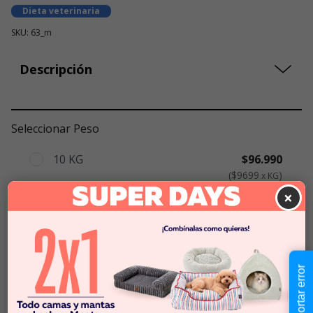
Dieta veterinaria
SKU: 63_m
Descripción
Seleccionar Peso
10 KG
$96.990
$9699
x KG
×
2 KG
$96.990
-
$96.990
Cantidad:
Selecciona una opción para ver
Reportar error
-
+
disponibilidad