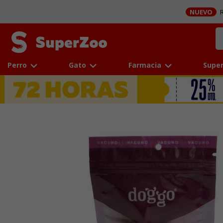
NUEVO
R
Perro
Gato
Farmacia
Super