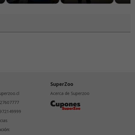
SuperZoo
perzoo.cl
Acerca de Superzoo
27607777
972149999
cias
nción: