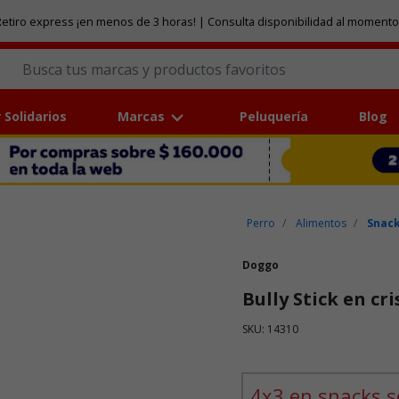
etiro express ¡en menos de 3 horas! | Consulta disponibilidad al momento
 Solidarios
Marcas
Peluquería
Blog
Perro
Alimentos
Snack
Doggo
Bully Stick en cri
SKU: 14310
Puntuación clientes: 4 de 5
4x3 en snacks s