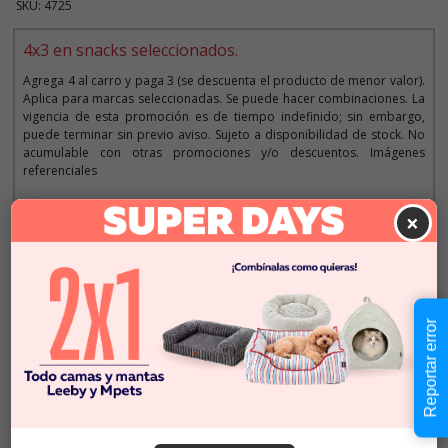
SKU: 4725
4x3 en snacks seleccionados.
Agrega 4 al carro y paga 3 (se descuenta el producto de menor valor).
Aplica para marcas seleccionadas. Se puede hacer combinaciones. La
vigencia de esta promoción es de tiempo indefinido; sin embargo,
puede terminar sin previo aviso. Sujeto a disponibilidad de stock. No
acumulable con otras promociones y/o descuentos. Imágenes
referenciales
×
Descripción
$2.990
Cantidad:
Reportar error
En Stock
-
+
Añadir al carrito