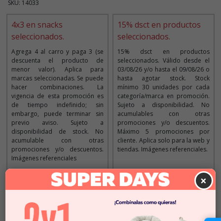
SKU: 14033
4x3 en snacks
15% dsct en productos
seleccionados.
seleccionados.
Agrega 4 al carro y paga 3 (se
15% dsct en productos
descuenta el producto de
seleccionados. Válido desde el
menor valor). Aplica para
03/08/26 y/o hasta el 09/08/26 o
marcas seleccionadas. Se puede
hasta agotar stock. Stock
hacer combinaciones. La
mínimo 30 unidades por cada
vigencia de esta promoción es
categoría/marca en promoción.
de tiempo indefinido; sin
Sujeto a disponibilidad. No
embargo, puede terminar sin
acumulables con otras
previo aviso. Sujeto a
promociones y/o descuentos.
disponibilidad de stock. No
Máximo 5 promociones por
acumulable con otras
cliente. Aplica solo para la web y
promociones y/o descuentos.
tiendas. Imágenes referenciales.
Imágenes referenciales
×
Descripción