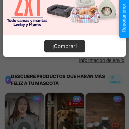
$6.990
Cantidad:
Reportar error
En Stock
-
+
Añadir al carrito
¡Comprar!
Información de envío