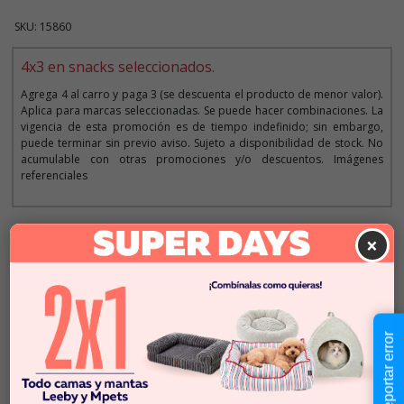
SKU: 15860
4x3 en snacks seleccionados.
Agrega 4 al carro y paga 3 (se descuenta el producto de menor valor).
Aplica para marcas seleccionadas. Se puede hacer combinaciones. La
vigencia de esta promoción es de tiempo indefinido; sin embargo,
puede terminar sin previo aviso. Sujeto a disponibilidad de stock. No
acumulable con otras promociones y/o descuentos. Imágenes
referenciales
Descripción
×
$2.790
Cantidad:
Este producto no está
-
+
disponible
Reportar error