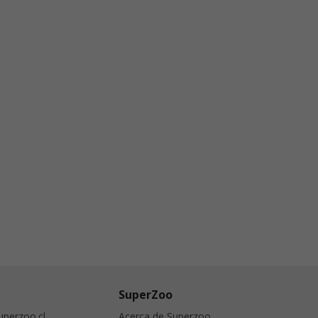
SuperZoo
perzoo.cl
Acerca de Superzoo