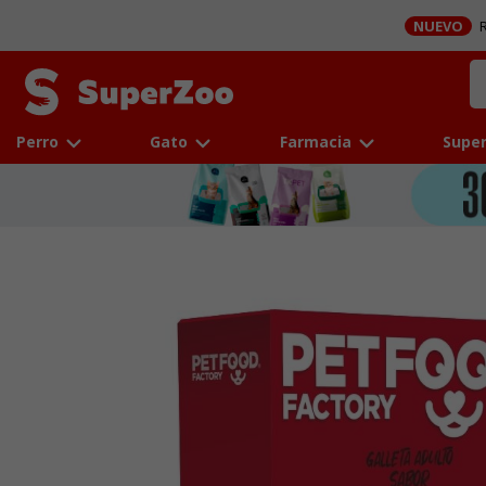
NUEVO
R
Perro
Gato
Farmacia
Super