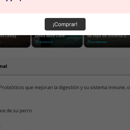
¡Comprar!
nal
obióticos que mejoran la digestión y su sistema inmune, c
ce de su perro.
.