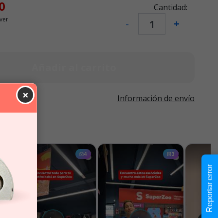
0
Cantidad:
ver
-
+
Añadir al carrito
×
Información de envío
Reportar error