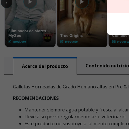
Contenido nutricio
Acerca del producto
Galletas Horneadas de Grado Humano altas en Pre & Pr
RECOMENDACIONES
Mantener siempre agua potable y fresca al alcan
Lleve a su perro regularmente a su veterinario.
Este producto no sustituye al alimento completo