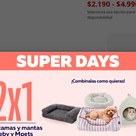
$2.190
-
$4.99
Selecciona una opción para 
disponibilidad