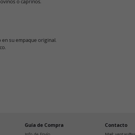
 ovinos o caprinos.
o en su empaque original.
co.
Guía de Compra
Contacto
Info de Envío
Mail:
ventas@su