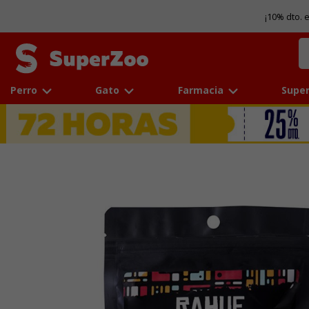
¡10% dto. 
Perro
Gato
Farmacia
Super