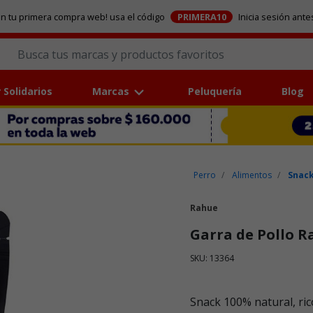
en tu primera compra web! usa el código
PRIMERA10
Inicia sesión ante
 Solidarios
Marcas
Peluquería
Blog
Perro
Alimentos
Snack
Rahue
Garra de Pollo R
SKU: 13364
Puntuación clientes: 5 de 5
Snack 100% natural, rico