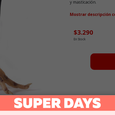
y masticación.
Mostrar descripción 
$3.290
En Stock