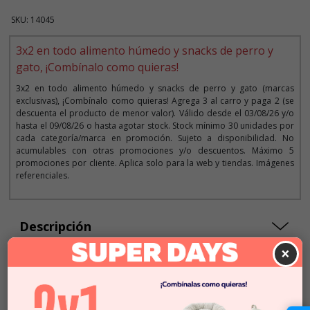
SKU: 14045
3x2 en todo alimento húmedo y snacks de perro y
gato, ¡Combínalo como quieras!
3x2 en todo alimento húmedo y snacks de perro y gato (marcas
exclusivas), ¡Combínalo como quieras! Agrega 3 al carro y paga 2 (se
descuenta el producto de menor valor). Válido desde el 03/08/26 y/o
hasta el 09/08/26 o hasta agotar stock. Stock mínimo 30 unidades por
cada categoría/marca en promoción. Sujeto a disponibilidad. No
acumulables con otras promociones y/o descuentos. Máximo 5
promociones por cliente. Aplica solo para la web y tiendas. Imágenes
referenciales.
Descripción
×
$3.990
Cantidad:
En Stock
-
+