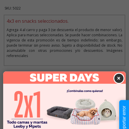
SKU: 5022
4x3 en snacks seleccionados.
Agrega 4 al carro y paga 3 (se descuenta el producto de menor valor).
Aplica para marcas seleccionadas. Se puede hacer combinaciones. La
vigencia de esta promoción es de tiempo indefinido; sin embargo,
puede terminar sin previo aviso. Sujeto a disponibilidad de stock. No
acumulable con otras promociones y/o descuentos. Imágenes
referenciales
Descripción
×
$8.490
Cantidad:
Este producto no está
-
+
disponible
Reportar error