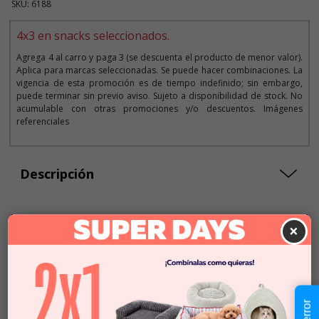
SKU: 6188
4x3 en snacks seleccionados.
Agrega 4 al carro y paga 3 (se descuenta el producto de menor valor).
Aplica para marcas seleccionadas. Se puede hacer combinaciones. La
vigencia de esta promoción es de tiempo indefinido; sin embargo,
puede terminar sin previo aviso. Sujeto a disponibilidad de stock. No
acumulable con otras promociones y/o descuentos. Imágenes
referenciales
Descripción
×
Seleccionar Peso
196 G
$2.690
$2.690