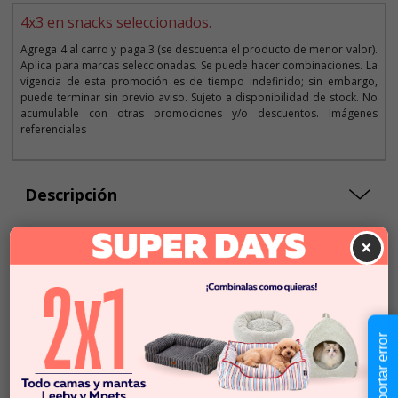
4x3 en snacks seleccionados.
Agrega 4 al carro y paga 3 (se descuenta el producto de menor valor).
Aplica para marcas seleccionadas. Se puede hacer combinaciones. La
vigencia de esta promoción es de tiempo indefinido; sin embargo,
puede terminar sin previo aviso. Sujeto a disponibilidad de stock. No
acumulable con otras promociones y/o descuentos. Imágenes
referenciales
Descripción
×
$8.490
Cantidad:
En Stock
-
+
Reportar error
Añadir al carrito