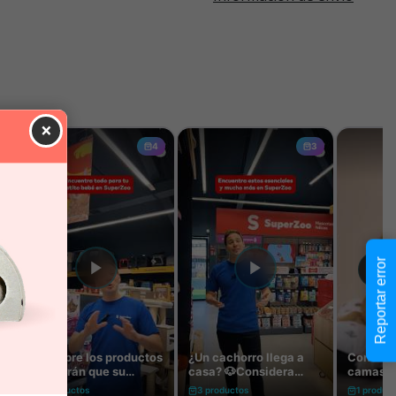
×
Reportar error