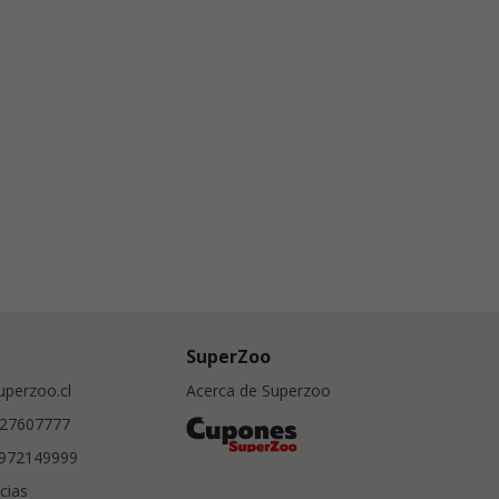
SuperZoo
perzoo.cl
Acerca de Superzoo
27607777
972149999
cias