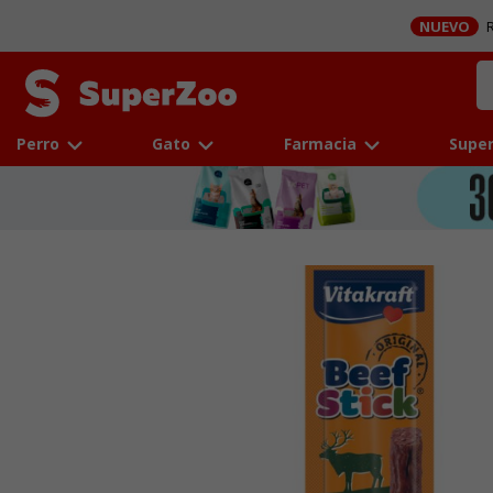
NUEVO
R
Perro
Gato
Farmacia
Super