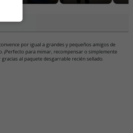
ne convence por igual a grandes y pequeños amigos de
lto. ¡Perfecto para mimar, recompensar o simplemente
 gracias al paquete desgarrable recién sellado.