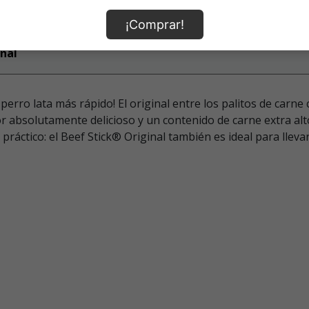
¡Comprar!
nal
 perro lata más rápido! El original entre los palitos de car
or absolutamente delicioso y un contenido de carne extra a
áctico: el Beef Stick® Original también es ideal para llevar