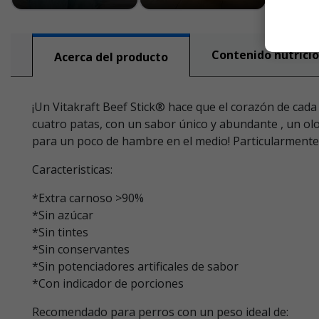
Contenido nutricio
Acerca del producto
¡Un Vitakraft Beef Stick® hace que el corazón de cada
cuatro patas, con un sabor único y abundante , un ol
para un poco de hambre en el medio! Particularmente pr
Caracteristicas:
*Extra carnoso >90%
*Sin azúcar
*Sin tintes
*Sin conservantes
*Sin potenciadores artificales de sabor
*Con indicador de porciones
Recomendado para perros con un peso ideal de: