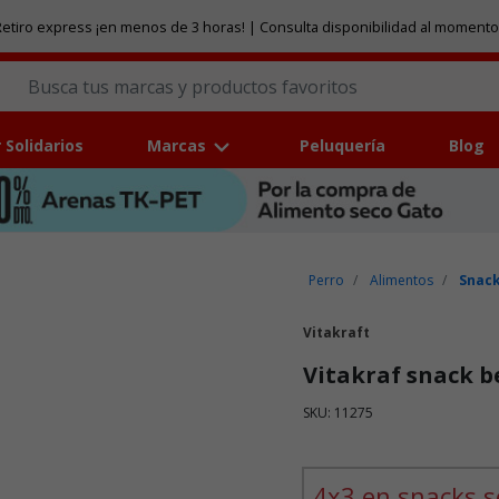
etiro express ¡en menos de 3 horas! | Consulta disponibilidad al momento
 Solidarios
Marcas
Peluquería
Blog
Perro
Alimentos
Snack
Vitakraft
Vitakraf snack be
SKU: 11275
Puntuación clientes: 4,7 de
4x3 en snacks s