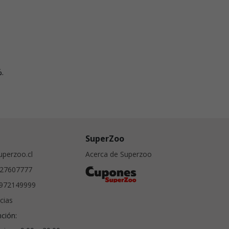
.
SuperZoo
perzoo.cl
Acerca de Superzoo
27607777
972149999
cias
nción: