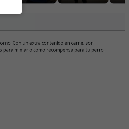
orno. Con un extra contenido en carne, son
les para mimar o como recompensa para tu perro.