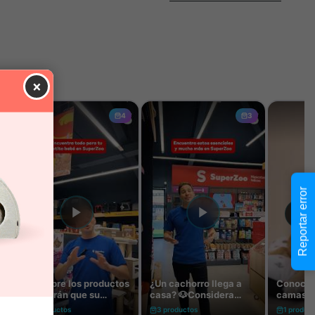
×
Reportar error