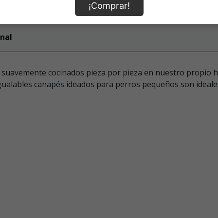
¡Comprar!
nal
e suavemente cocinados pieza por pieza en nuestro propio h
nigualables canapés ideados para perros pequeños son idea