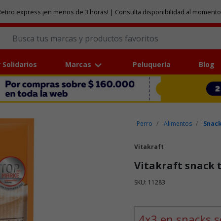
etiro express ¡en menos de 3 horas! | Consulta disponibilidad al momento
 Solidarios
Marcas
Peluquería
Blog
Perro
Alimentos
Snack
Vitakraft
Vitakraft snack 
SKU: 11283
Puntuación clientes: 3,6 de
4x3 en snacks s