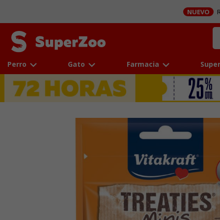
NUEVO
R
Perro
Gato
Farmacia
Super