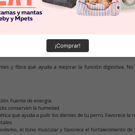
seño largo y textura, con base vegetal, garantizan un corre
¡Comprar!
 snacks vegetarianos Whimzees no contienen gluten, por lo qu
tes y fibra que ayuda a mejorar la función digestiva. No
stión. Fuente de energía.
acks conserven la humedad.
tica que ayuda a pulir los dientes de tu perro. Favorece la re
tales.
bolismo, el tono muscular y favorece el fortalecimiento de 