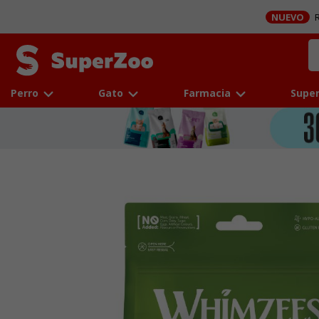
NUEVO
R
Perro
Gato
Farmacia
Super