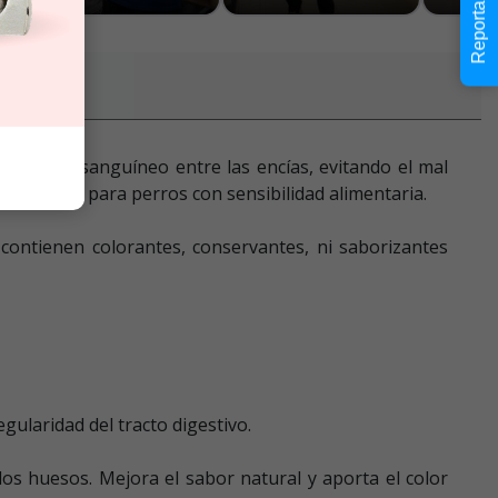
Reportar error
cto flujo sanguíneo entre las encías, evitando el mal
e es apto para perros con sensibilidad alimentaria.
 contienen colorantes, conservantes, ni saborizantes
gularidad del tracto digestivo.
los huesos. Mejora el sabor natural y aporta el color