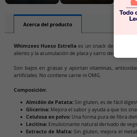
Acerca del producto
Whimzees Hueso Estrella
es un snack dental, su di
aliento y la acumulación de placa y sarro dental. Los
Son bajos en grasas y aportan vitaminas, antioxidan
artificiales. No contiene carne ni OMG.
Composición:
Almidón de Patata:
Sin gluten, es de fácil dige
Glicerina:
Mejora el sabor y ayuda a que los sn
Celulosa en polvo:
Una forma pura de fibra dieté
Lecitina:
Emulsionante natural derivado de vege
Extracto de Malta:
Sin gluten, mejora el meta