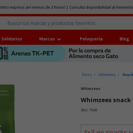
etiro express ¡en menos de 3 horas! | Consulta disponibilidad al momento
 Solidarios
Marcas
Peluquería
Blog
Perro
Alimentos
Snack
Whimzees
Whimzees snack w
SKU: 7645
Puntuación clientes: 4,5 de
4x3 en snacks s