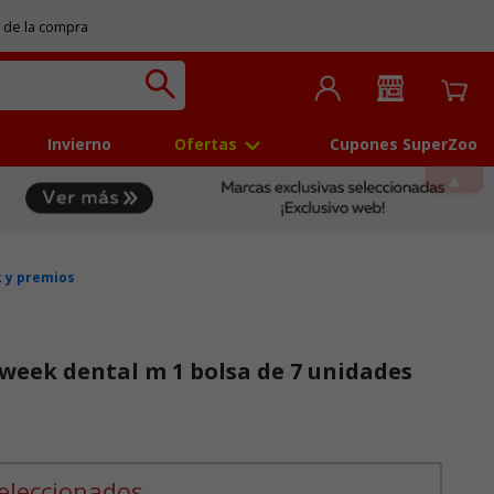
 de la compra
Invierno
Ofertas
Cupones SuperZoo
 y premios
eek dental m 1 bolsa de 7 unidades
 5
eleccionados.