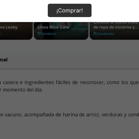
¡Comprar!
nal
 casera e ingredientes fáciles de reconocer, como los que
r momento del día.
e vacuno, acompañada de harina de arroz, verduras y cond