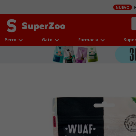
NUEVO
R
Perro
Gato
Farmacia
Super