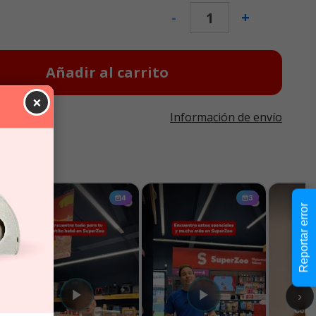
-
+
Añadir al carrito
×
Información de envío
Reportar error