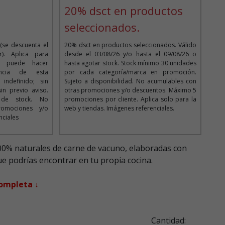
20% dsct en productos
seleccionados.
(se descuenta el
20% dsct en productos seleccionados. Válido
). Aplica para
desde el 03/08/26 y/o hasta el 09/08/26 o
Se puede hacer
hasta agotar stock. Stock mínimo 30 unidades
encia de esta
por cada categoría/marca en promoción.
ndefinido; sin
Sujeto a disponibilidad. No acumulables con
n previo aviso.
otras promociones y/o descuentos. Máximo 5
d de stock. No
promociones por cliente. Aplica solo para la
romociones y/o
web y tiendas. Imágenes referenciales.
nciales
00% naturales de carne de vacuno, elaboradas con
e podrías encontrar en tu propia cocina.
completa ↓
Cantidad: