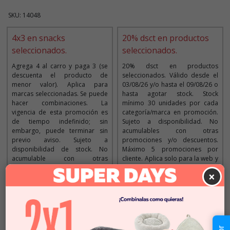
SKU: 14048
4x3 en snacks
20% dsct en productos
seleccionados.
seleccionados.
Agrega 4 al carro y paga 3 (se
20% dsct en productos
descuenta el producto de
seleccionados. Válido desde el
menor valor). Aplica para
03/08/26 y/o hasta el 09/08/26 o
marcas seleccionadas. Se puede
hasta agotar stock. Stock
hacer combinaciones. La
mínimo 30 unidades por cada
vigencia de esta promoción es
categoría/marca en promoción.
de tiempo indefinido; sin
Sujeto a disponibilidad. No
embargo, puede terminar sin
acumulables con otras
previo aviso. Sujeto a
promociones y/o descuentos.
disponibilidad de stock. No
Máximo 5 promociones por
acumulable con otras
cliente. Aplica solo para la web y
promociones y/o descuentos.
tiendas. Imágenes referenciales.
×
Imágenes referenciales
Descripción