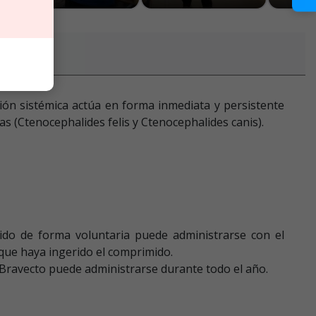
ión sistémica actúa en forma inmediata y persistente
s (Ctenocephalides felis y Ctenocephalides canis).
ido de forma voluntaria puede administrarse con el
que haya ingerido el comprimido.
 Bravecto puede administrarse durante todo el año.