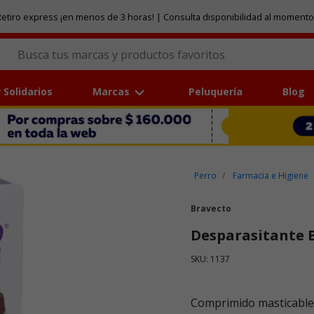
etiro express ¡en menos de 3 horas! | Consulta disponibilidad al momento
 Solidarios
Marcas
Peluquería
Blog
Perro
Farmacia e Higiene
Bravecto
Desparasitante B
SKU: 1137
Puntuación clientes: 3,5 de
Comprimido masticable 