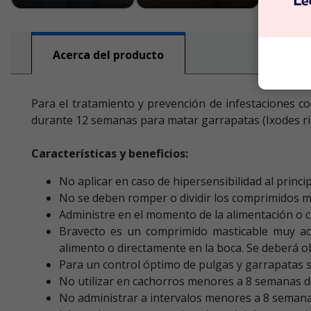
Acerca del producto
Para el tratamiento y prevención de infestaciones c
durante 12 semanas para matar garrapatas (Ixodes rici
Características y beneficios:
No aplicar en caso de hipersensibilidad al princi
No se deben romper o dividir los comprimidos m
Administre en el momento de la alimentación o c
Bravecto es un comprimido masticable muy ace
alimento o directamente en la boca. Se deberá o
Para un control óptimo de pulgas y garrapatas s
No utilizar en cachorros menores a 8 semanas d
No administrar a intervalos menores a 8 semanas