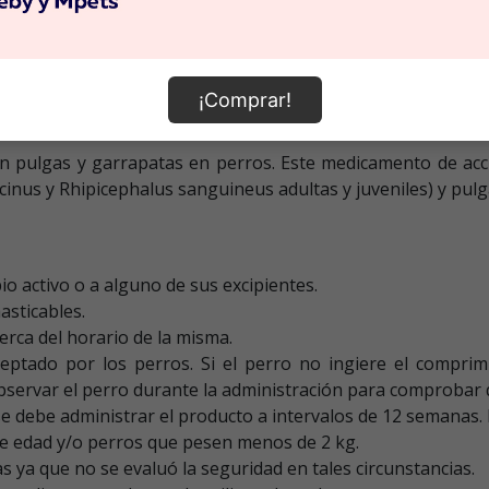
¡Comprar!
on pulgas y garrapatas en perros. Este medicamento de acc
nus y Rhipicephalus sanguineus adultas y juveniles) y pulga
pio activo o a alguno de sus excipientes.
asticables.
erca del horario de la misma.
ptado por los perros. Si el perro no ingiere el comprim
bservar el perro durante la administración para comprobar 
e debe administrar el producto a intervalos de 12 semanas.
e edad y/o perros que pesen menos de 2 kg.
 ya que no se evaluó la seguridad en tales circunstancias.