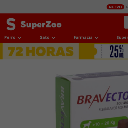
NUEVO
R
Perro
Gato
Farmacia
Super