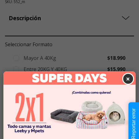
SKU: 552_m
Descripción
Seleccionar Formato
Mayor A 40Kg
$18.990
Entre 20KG Y 40KG
$15.990
×
Entre 10KG Y 20KG
$10.990
Hasta 10Kg
$9.990
Reportar error
$9.990
-
$18.990
Cantidad:
Selecciona una opción para ver
-
+
disponibilidad