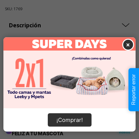
SKU: 1769
Descripción
×
$7.990
Cantidad:
Este producto no está
-
+
disponible
Reportar error
Añadir al carrito
Información de envío
¡Comprar!