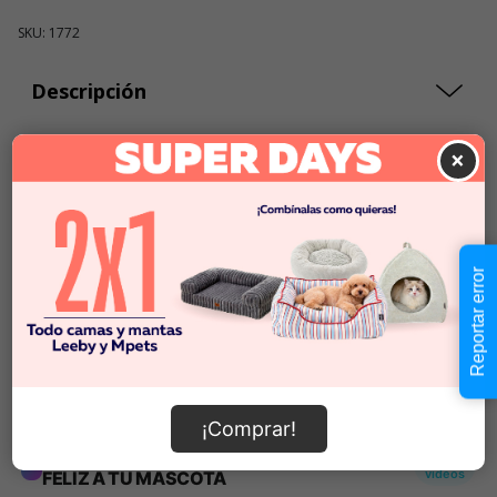
SKU: 1772
Descripción
×
$14.990
Cantidad:
Este producto no está
-
+
disponible
Reportar error
Añadir al carrito
Información de envío
¡Comprar!