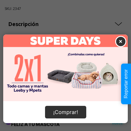
SKU: 2347
Descripción
×
$19.990
Cantidad:
En Stock
-
+
Reportar error
Añadir al carrito
Información de envío
¡Comprar!