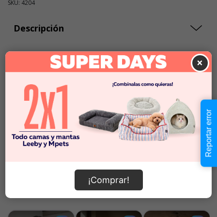
SKU: 4204
Descripción
$29.990
×
Cantidad:
En Stock
-
+
Añadir al carrito
Reportar error
Información de envío
¡Comprar!