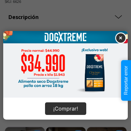
SKU: 6626
Descripción
$16.990
×
Cantidad:
En Stock
-
+
Añadir al carrito
Reportar error
Información de envío
¡Comprar!