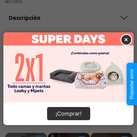
SKU: 5553
Descripción
$9.990
×
Cantidad:
En Stock
-
+
Añadir al carrito
Reportar error
Información de envío
¡Comprar!