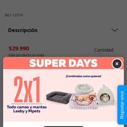
SKU: 12579
Descripción
$29.990
Cantidad:
Este producto no está
-
+
disponible
×
Añadir al carrito
Reportar error
Información de envío