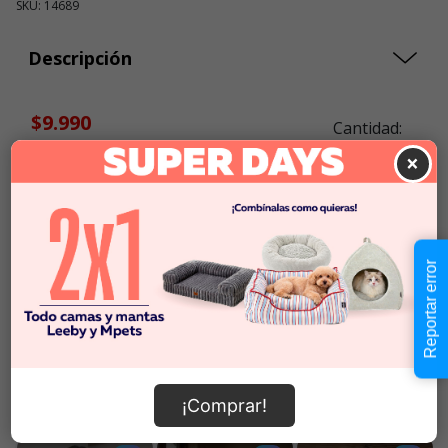
SKU: 14689
Descripción
$9.990
Cantidad:
En Stock
-
+
×
Añadir al carrito
Reportar error
Información de envío
¡Comprar!