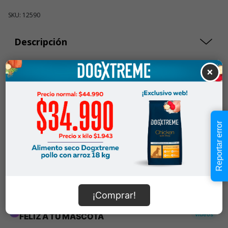
SKU: 12590
Descripción
×
$9.990
Cantidad:
En Stock
-
+
Reportar error
Añadir al carrito
Información de envío
¡Comprar!