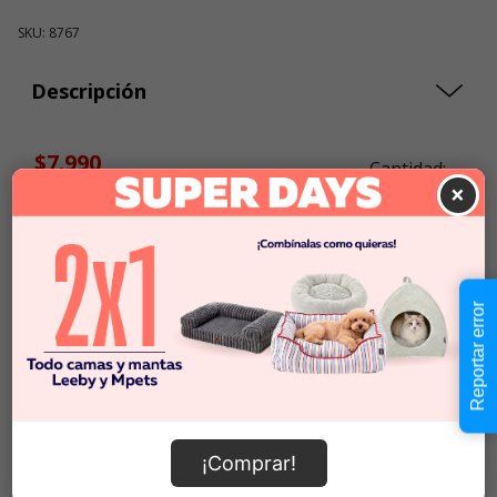
SKU: 8767
Descripción
$7.990
Cantidad:
×
En Stock
-
+
Añadir al carrito
Reportar error
Información de envío
¡Comprar!