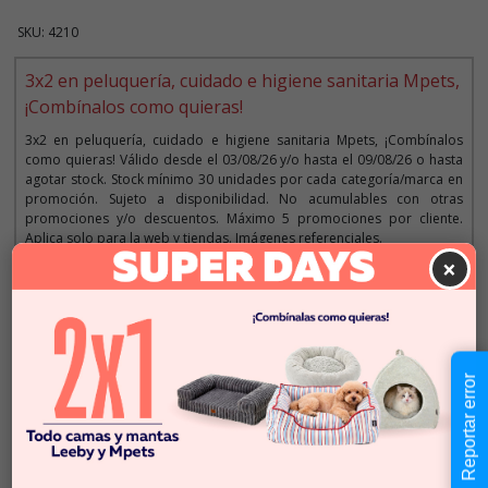
SKU: 4210
3x2 en peluquería, cuidado e higiene sanitaria Mpets,
¡Combínalos como quieras!
3x2 en peluquería, cuidado e higiene sanitaria Mpets, ¡Combínalos
como quieras! Válido desde el 03/08/26 y/o hasta el 09/08/26 o hasta
agotar stock. Stock mínimo 30 unidades por cada categoría/marca en
promoción. Sujeto a disponibilidad. No acumulables con otras
promociones y/o descuentos. Máximo 5 promociones por cliente.
Aplica solo para la web y tiendas. Imágenes referenciales.
×
Descripción
Reportar error
$2.990
Cantidad:
En Stock
-
+