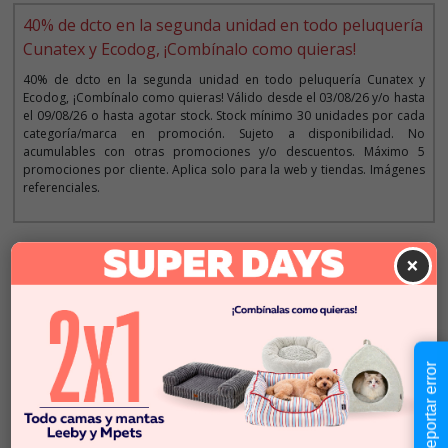
40% de dcto en la segunda unidad en todo peluquería
Cunatex y Ecodog, ¡Combínalo como quieras!
40% de dcto en la segunda unidad en todo peluquería Cunatex y
Ecodog, ¡Combínalo como quieras! Válido desde el 03/08/26 y/o hasta
el 09/08/26 o hasta agotar stock. Stock mínimo 30 unidades por cada
categoría/marca en promoción. Sujeto a disponibilidad. No
acumulables con otras promociones y/o descuentos. Máximo 5
promociones por cliente. Aplica solo para la web y tiendas. Imágenes
referenciales.
Descripción
×
$15.990
Cantidad:
En Stock
-
+
Reportar error
Añadir al carrito