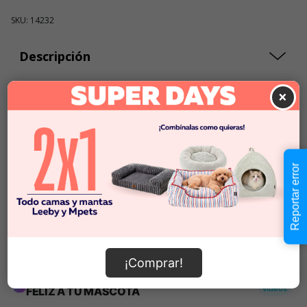
SKU: 14232
Descripción
×
$54.990
Cantidad:
En Stock
-
+
Reportar error
Añadir al carrito
Información de envío
¡Comprar!